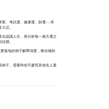
業、考試運、健康運、財運⋯.等
是大忌。
度去認識人生，再分析每一個大運之
與目標。
現實落地的例子解釋清楚，教你補助
現例子。需要時也可參照其他名人案