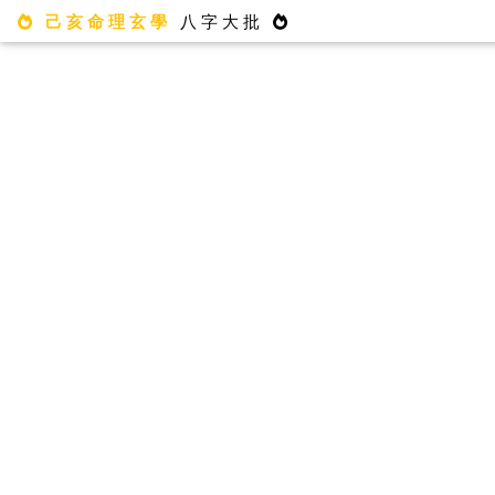
己亥命理玄學
八字大批
八