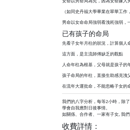
女命以男命局為先，因為女命嫁入
（如同史丹福大學畢業在翠華工作
男命以女命命局強弱看洩耗強弱，
已有孩子的命局
先看子女年月柱的狀況，計算個人
這方面，是主流師傅缺乏的觀點
人命年柱為根基，父母就是孩子的
孩子命局的年柱，直接生助感克洩
在流年大運批命，不能忽略子女的
我們的八字分析，每等2小時，除
學會自我應對日後事情。
如關係、合作者、一家有子女, 我
收費詳情：