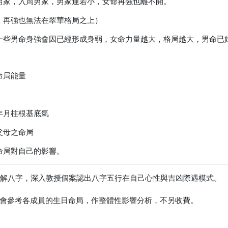
男家，入局男家，男家運若小，女命再強也離不開。
，再強也無法在翠華格局之上）
一些男命身強會因已經形成身弱，女命力量越大，格局越大，男命已
命局能量
年月柱根基底氣
父母之命局
命局對自己的影響。
了解八字，深入教授個案認出八字五行在自己心性與吉凶際遇模式。
們會參考各成員的生日命局，作整體性影響分析，不另收費。