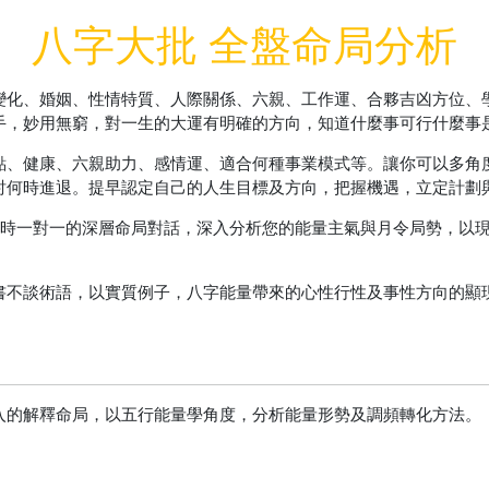
八字大批 全盤命局分析
變化、婚姻、性情特質、人際關係、六親、工作運、合夥吉凶方位、學
手，妙用無窮，對一生的大運有明確的方向，知道什麼事可行什麼事
點、健康、六親助力、感情運、適合何種事業模式等。讓你可以多角
討何時進退。提早認定自己的人生目標及方向，把握機遇，立定計劃
小時一對一的深層命局對話，深入分析您的能量主氣與月令局勢，以
書不談術語，以實質例子，八字能量帶來的心性行性及事性方向的顯
入的解釋命局，以五行能量學角度，分析能量形勢及調頻轉化方法。